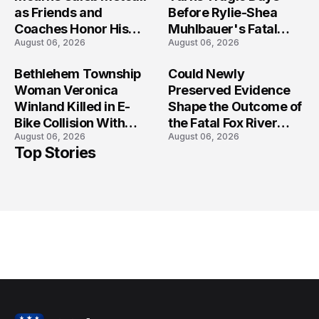
as Friends and
Before Rylie-Shea
Coaches Honor His
Muhlbauer's Fatal
August 06, 2026
August 06, 2026
Legacy
Iowa Shooting
Bethlehem Township
Could Newly
Woman Veronica
Preserved Evidence
Winland Killed in E-
Shape the Outcome of
Bike Collision With
the Fatal Fox River
August 06, 2026
August 06, 2026
Semi in Navarre
Boat Crash
Top Stories
Prosecution?